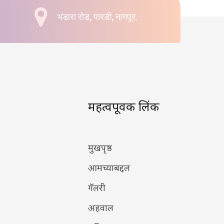
भंडारा रोड, पारडी, नागपूर.
महत्वपूर्वक लिंक
मुखपृष्ठ
आमच्याबद्दल
गॅलरी
अहवाल