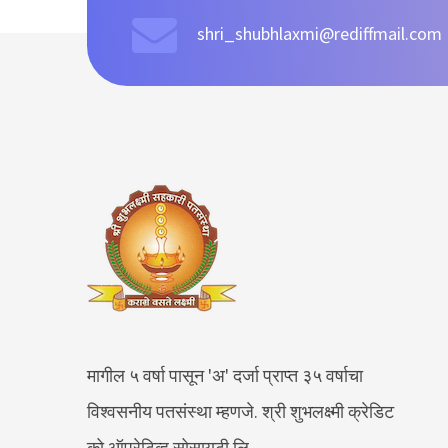
shri_shubhlaxmi@rediffmail.com
मागील ५ वर्षा पासून 'अ' दर्जा प्राप्त ३५ वर्षाचा
विश्वसनीय पतसंस्था म्हणजे. श्री शुभलक्ष्मी क्रेडिट
को.ऑपरेटिव्ह सोसायटी लि.