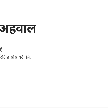
ल अहवाल
े.
परेटिव्ह सोसायटी लि.