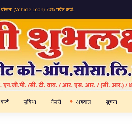
 योजना (Vehicle Loan) 70% पर्यंत कर्ज.
कर्ज
सुविधा
गॅलरी
अहवाल
सूचना