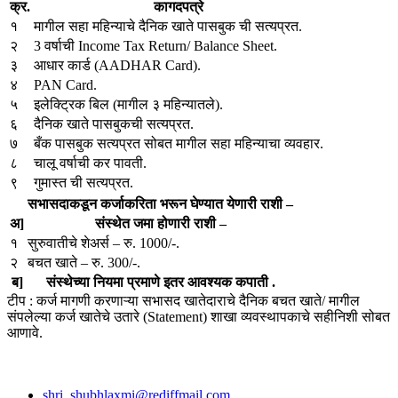
क्र.
कागदपत्रे
१
मागील सहा महिन्याचे दैनिक खाते पासबुक ची सत्यप्रत.
२
3 वर्षाची Income Tax Return/ Balance Sheet.
३
आधार कार्ड (AADHAR Card).
४
PAN Card.
५
इलेक्ट्रिक बिल (मागील ३ महिन्यातले).
६
दैनिक खाते पासबुकची सत्यप्रत.
७
बँक पासबुक सत्यप्रत सोबत मागील सहा महिन्याचा व्यवहार.
८
चालू वर्षाची कर पावती.
९
गुमास्त ची सत्यप्रत.
सभासदाकडून कर्जाकरिता भरून घेण्यात येणारी राशी –
अ]
संस्थेत जमा होणारी राशी –
१
सुरुवातीचे शेअर्स – रु. 1000/-.
२
बचत खाते – रु. 300/-.
ब]
संस्थेच्या नियमा प्रमाणे इतर आवश्यक कपाती .
टीप : कर्ज मागणी करणाऱ्या सभासद खातेदाराचे दैनिक बचत खाते/ मागील
संपलेल्या कर्ज खातेचे उतारे (Statement) शाखा व्यवस्थापकाचे सहीनिशी सोबत
आणावे.
shri_shubhlaxmi@rediffmail.com