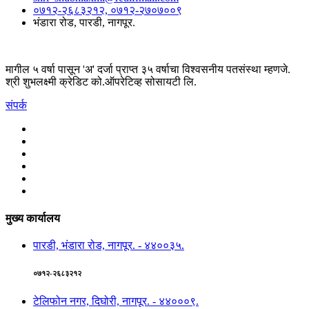
०७१२-२६८३२१२, ०७१२-२७०७००९
भंडारा रोड, पारडी, नागपूर.
मागील ५ वर्षा पासून 'अ' दर्जा प्राप्त ३५ वर्षाचा विश्वसनीय पतसंस्था म्हणजे.
श्री शुभलक्ष्मी क्रेडिट को.ऑपरेटिव्ह सोसायटी लि.
संपर्क
मुख्य कार्यालय
पारडी, भंडारा रोड, नागपूर. - ४४००३५.
०७१२-२६८३२१२
टेलिफोन नगर, दिघोरी, नागपूर. - ४४०००९.